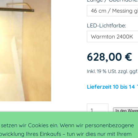
LED-Lichtfarbe:
628,00 €
Inkl. 19 % USt. zzgl. ggf
Lieferzeit 10 bis 14
In den Ware
, setzen wir Cookies ein. Wenn wir personenbezogene
Für später merken
wicklung Ihres Einkaufs – tun wir dies nur mit Ihrem