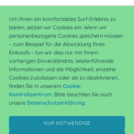
ZULETZT ANGESEHEN
Um Ihnen ein komfortables Surf-Erlebnis zu
Dieser Inhalt kann leider nicht angezeigt
bieten, setzen wir Cookies ein. Wenn wir
werden, da Sie der Speicherung der für die
personenbezogene Cookies speichern müssen
Darstellung notwendigen
Cookies
– zum Beispiel für die Abwicklung Ihres
widersprochen haben. Besuchen Sie die
Einkaufs – tun wir dies nur mit Ihrem
Seite
Datenschutzerklärung
, um Ihre
vorherigen Einverständnis. Weiterführende
Cookie-Präferenzen anzupassen.
Informationen und die Möglichkeit, einzelne
Cookies zuzulassen oder sie zu deaktivieren,
DIESEN COOKIE ZULASSEN
finden Sie in unserem
Cookie-
Kontrollzentrum
. Bitte beachten Sie auch
unsere
Datenschutzerklärung
.
Hilfe
Widerrufsrecht
AGB
Datenschutz
Versand
NUR NOTWENDIGE
Zahlungsarten
Über uns
Sitemap
Impressum
Kontakt
Cookie-Kontrolle
IP-Schutzklassen Definition