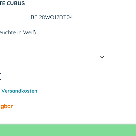
TE CUBUS
BE 28WO12DT04
uchte in Weiß
€
.
Versandkosten
ügbar